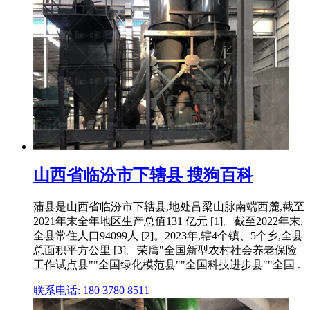
山西省临汾市下辖县 搜狗百科
蒲县是山西省临汾市下辖县,地处吕梁山脉南端西麓,截至
2021年末全年地区生产总值131 亿元 [1]。截至2022年末,
全县常住人口94099人 [2]。2023年,辖4个镇、5个乡,全县
总面积平方公里 [3]。荣膺"全国新型农村社会养老保险
工作试点县""全国绿化模范县""全国科技进步县""全国 .
联系电话: 180 3780 8511