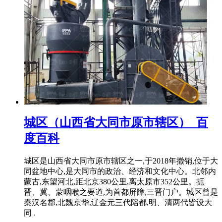
城区（山西省大同市原市辖区）_百
度百科
城区是山西省大同市原市辖区之一,于2018年撤销,位于大
同盆地中心,是大同市的政治、经济和文化中心。北邻内
蒙古,东望河北,距北京380公里,离太原市352公里。扼
晋、冀、蒙咽喉之要道,为首都屏障,三晋门户。城区曾是
秦汉名郡,北魏京华,辽金元三代陪都,明、清两代皆设大
同 .