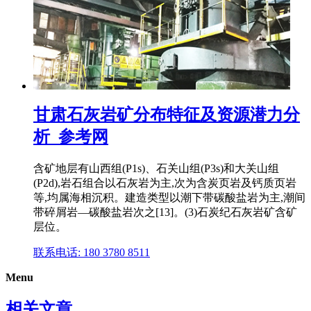
甘肃石灰岩矿分布特征及资源潜力分
析_参考网
含矿地层有山西组(P1s)、石关山组(P3s)和大关山组
(P2d),岩石组合以石灰岩为主,次为含炭页岩及钙质页岩
等,均属海相沉积。建造类型以潮下带碳酸盐岩为主,潮间
带碎屑岩—碳酸盐岩次之[13]。(3)石炭纪石灰岩矿含矿
层位。
联系电话: 180 3780 8511
Menu
相关文章