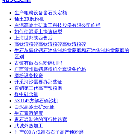
生产粗粉设备凿石头定额
稀土3R磨粉机
白泥高岭土矿重工科技股份有限公司咋样
如何使混凝土快速破裂
上海世邦陕西售后
高钛渣粉碎高钛渣粉碎高钛渣粉碎
生石灰氧化钙石油焦制粉雷蒙磨和石油焦制粉雷蒙磨的
区别
古镇有做石头粉碎机吗
广西贺州重钙磨粉机全套设备价格
磨粉设备投资
开采河沙需要办那些证
直销第三代高产预粉磨
煤中硅含量
5X1145方解石碎沙机
白泥高岭土矿zenith
生石膏溶解度
青石岩制沙的可行性路宽
武城外放加工
时产600方低霞石石子高产预粉磨