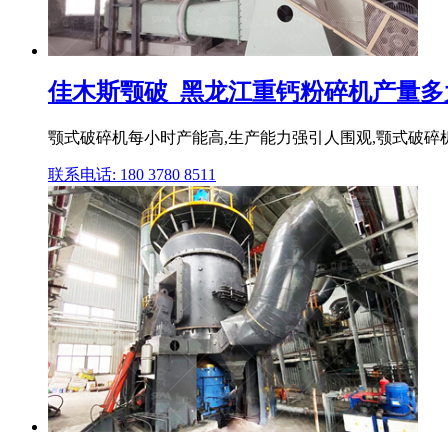
佳木斯颚破_黑龙江重钙粉碎机产量多
颚式破碎机每小时产能高,生产能力强引人围观,颚式破碎
联系电话: 180 3780 8511