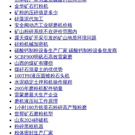
金华矿石打粉机
矿粉的压碎值是多少
硅藻泥代加工
安全阀动态工业研磨机价格
矿山粉碎系统不在评价范围内
露天煤矿开采引发的矿山地质环境问题
硅粉机械加密机
碳酸钙制粉设备生产厂家 碳酸钙制粉设备批发商
SCBF900明矾石高效雷蒙磨
山西的煤矿有哪些
煤矸石混凝土的优优势
100TPH液压圆锥粉石头机
水泥稳定土拌和机操作规程
2005年磨粉机配件销量
雷蒙磨最大生产企业
磨机液压站工作原理
1小时180方锆英石粉碎高产预粉磨
世帮矿石磨粉机型
山东2024碎破机
粉碎黑框机器
粉体密封生产厂家