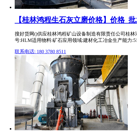
【桂林鸿程生石灰立磨价格】价格_批发_
搜好货网()供应桂林鸿程矿山设备制造有限责任公司桂林
号:HLM适用物料:矿石应用领域:建材化工冶金生产能力:5100主
联系电话: 180 3780 8511