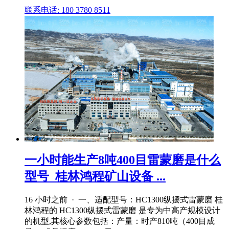
联系电话: 180 3780 8511
一小时能生产8吨400目雷蒙磨是什么
型号_桂林鸿程矿山设备 ...
16 小时之前 · 一、适配型号：HC1300纵摆式雷蒙磨 桂
林鸿程的 HC1300纵摆式雷蒙磨 是专为中高产规模设计
的机型,其核心参数包括：产量：时产810吨（400目成