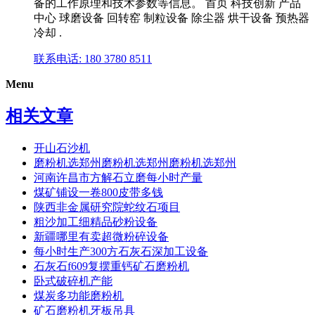
备的工作原理和技术参数等信息。 首页 科技创新 产品
中心 球磨设备 回转窑 制粒设备 除尘器 烘干设备 预热器
冷却 .
联系电话: 180 3780 8511
Menu
相关文章
开山石沙机
磨粉机选郑州磨粉机选郑州磨粉机选郑州
河南许昌市方解石立磨每小时产量
煤矿铺设一卷800皮带多钱
陕西非金属研究院蛇纹石项目
粗沙加工细精品砂粉设备
新疆哪里有卖超微粉碎设备
每小时生产300方石灰石深加工设备
石灰石f609复摆重钙矿石磨粉机
卧式破碎机产能
煤炭多功能磨粉机
矿石磨粉机牙板吊具