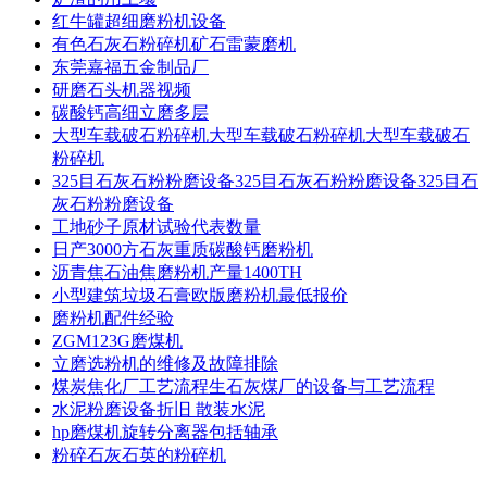
红牛罐超细磨粉机设备
有色石灰石粉碎机矿石雷蒙磨机
东莞嘉福五金制品厂
研磨石头机器视频
碳酸钙高细立磨多层
大型车载破石粉碎机大型车载破石粉碎机大型车载破石
粉碎机
325目石灰石粉粉磨设备325目石灰石粉粉磨设备325目石
灰石粉粉磨设备
工地砂子原材试验代表数量
日产3000方石灰重质碳酸钙磨粉机
沥青焦石油焦磨粉机产量1400TH
小型建筑垃圾石膏欧版磨粉机最低报价
磨粉机配件经验
ZGM123G磨煤机
立磨选粉机的维修及故障排除
煤炭焦化厂工艺流程生石灰煤厂的设备与工艺流程
水泥粉磨设备折旧 散装水泥
hp磨煤机旋转分离器包括轴承
粉碎石灰石英的粉碎机