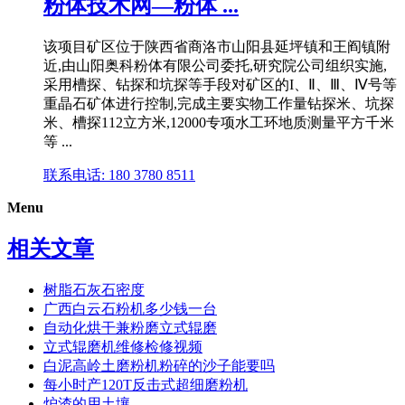
粉体技术网—粉体 ...
该项目矿区位于陕西省商洛市山阳县延坪镇和王阎镇附
近,由山阳奥科粉体有限公司委托,研究院公司组织实施,
采用槽探、钻探和坑探等手段对矿区的I、Ⅱ、Ⅲ、Ⅳ号等
重晶石矿体进行控制,完成主要实物工作量钻探米、坑探
米、槽探112立方米,12000专项水工环地质测量平方千米
等 ...
联系电话: 180 3780 8511
Menu
相关文章
树脂石灰石密度
广西白云石粉机多少钱一台
自动化烘干兼粉磨立式辊磨
立式辊磨机维修检修视频
白泥高岭土磨粉机粉碎的沙子能要吗
每小时产120T反击式超细磨粉机
炉渣的用土壤