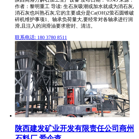
作者：黎明重工 导读: 生石灰吸潮或加水就成为消石灰,
消石灰也叫熟石灰,它的主要成分是Ca(OH)2萤石圆锥破
碎机维护事项1、轴承负荷量大,要经常对各轴承进行润
滑,且注入的润滑油要求密封、清洁。
联系电话: 180 3780 8511
陕西建发矿业开发有限责任公司商州
石料厂 爱企查