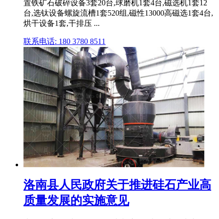
置铁矿石破碎设备3套20台,球磨机1套4台,磁选机1套12
台,选钛设备螺旋流槽1套520组,磁性13000高磁选1套4台,
烘干设备1套,干排压 ...
联系电话: 180 3780 8511
洛南县人民政府关于推进硅石产业高
质量发展的实施意见