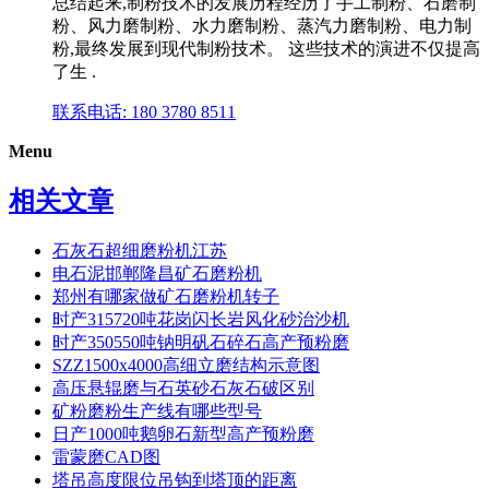
总结起来,制粉技术的发展历程经历了手工制粉、石磨制
粉、风力磨制粉、水力磨制粉、蒸汽力磨制粉、电力制
粉,最终发展到现代制粉技术。 这些技术的演进不仅提高
了生 .
联系电话: 180 3780 8511
Menu
相关文章
石灰石超细磨粉机江苏
电石泥邯郸隆昌矿石磨粉机
郑州有哪家做矿石磨粉机转子
时产315720吨花岗闪长岩风化砂治沙机
时产350550吨钠明矾石碎石高产预粉磨
SZZ1500x4000高细立磨结构示意图
高压悬辊磨与石英砂石灰石破区别
矿粉磨粉生产线有哪些型号
日产1000吨鹅卵石新型高产预粉磨
雷蒙磨CAD图
塔吊高度限位吊钩到塔顶的距离