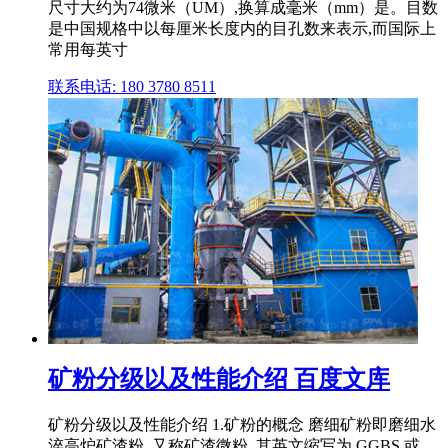
尺寸大约为74微米（UM）,换算成毫米（mm）是。目数
是中国规格中以每厘米长度内的目孔数来表示,而国际上
常用每英寸
联系电话: 180 3780 8511
矿粉分级以及性能介绍 百度文库
矿粉分级以及性能介绍 1.矿粉的概念 磨细矿粉即磨细水
淬高炉矿渣粉, 又称矿渣微粉, 其英文缩写为 GGBS 或