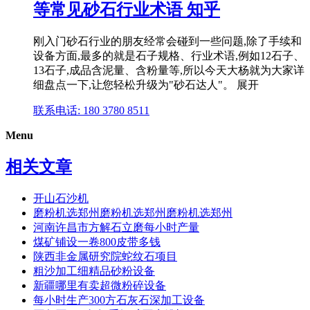
等常见砂石行业术语 知乎
刚入门砂石行业的朋友经常会碰到一些问题,除了手续和
设备方面,最多的就是石子规格、行业术语,例如12石子、
13石子,成品含泥量、含粉量等,所以今天大杨就为大家详
细盘点一下,让您轻松升级为"砂石达人"。 展开
联系电话: 180 3780 8511
Menu
相关文章
开山石沙机
磨粉机选郑州磨粉机选郑州磨粉机选郑州
河南许昌市方解石立磨每小时产量
煤矿铺设一卷800皮带多钱
陕西非金属研究院蛇纹石项目
粗沙加工细精品砂粉设备
新疆哪里有卖超微粉碎设备
每小时生产300方石灰石深加工设备