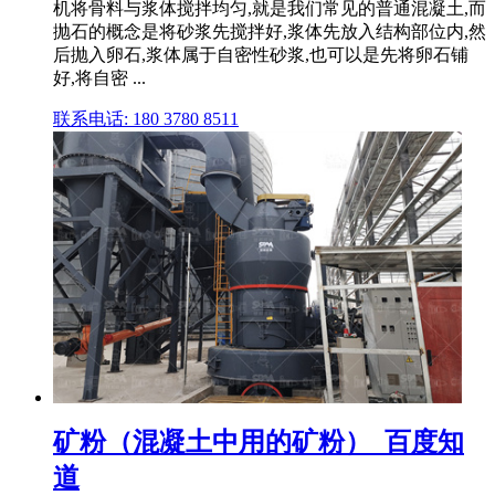
机将骨料与浆体搅拌均匀,就是我们常见的普通混凝土,而
抛石的概念是将砂浆先搅拌好,浆体先放入结构部位内,然
后抛入卵石,浆体属于自密性砂浆,也可以是先将卵石铺
好,将自密 ...
联系电话: 180 3780 8511
矿粉（混凝土中用的矿粉）_百度知
道