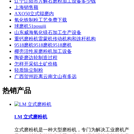
辽宁辽阳市方解石磨粉加工设备多少钱
上海销售额
AXO50立式辊磨内
氧化铁制粉工艺免费下载
球磨机51posuiji
山东威海氧化镁石加工生产设备
重钙磨粉机雷蒙机传动机构和连杆机构
9518磨机9518磨机9518磨机
椰壳活性炭磨粉机加工设备
陶瓷磨边轮制造过程
怎样开采铝土矿价格
轻质除尘制粉
广西贺州距离云南文山有多远
热销产品
LM 立式磨粉机
立式磨粉机是一种大型磨粉机，专门为解决工业磨机产