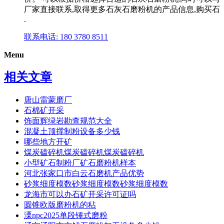
厂家直接联系,取得更多石灰石磨粉机的产品信息,购买石
.
联系电话: 180 3780 8511
Menu
相关文章
唐山雷蒙磨厂
石棉矿开采
饰面辉绿岩勘查规范大全
混凝土顶撑制粉设备多少钱
哪些地方开矿
煤炭磕碎机煤炭磕碎机煤炭磕碎机
小型矿石制粉厂矿石磨粉机样本
河北张家口市白云石磨机产品优势
砂浆细度模数砂浆细度模数砂浆细度模数
龙海市可以办石矿开采许可证吗
圆锥欧版磨粉机的秥
溧npc2025单段锤式磨粉