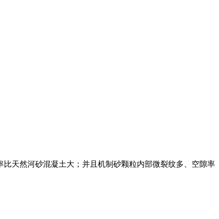
砂率比天然河砂混凝土大；并且机制砂颗粒内部微裂纹多、空隙率