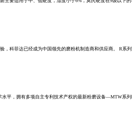
磨主要适用于中、低硬度，湿度小于6%，莫氏硬度在9级以下的
经验，科菲达已经成为中国领先的磨粉机制造商和供应商。 R系
术水平，拥有多项自主专利技术产权的最新粉磨设备—MTW系列欧