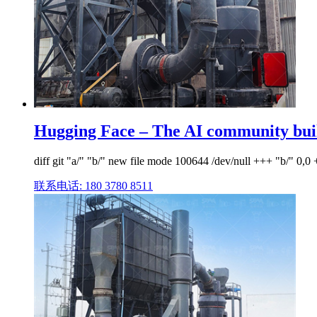
Hugging Face – The AI community buil
diff git "a/" "b/" new file mode 100644 /dev/null +++ "b/" 0,0 
联系电话: 180 3780 8511