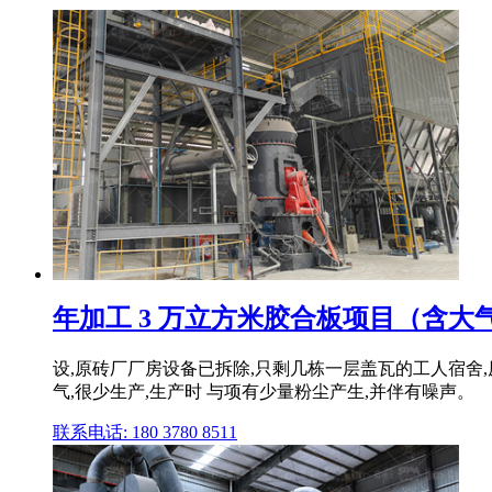
年加工 3 万立方米胶合板项目（含大气
设,原砖厂厂房设备已拆除,只剩几栋一层盖瓦的工人宿舍
气,很少生产,生产时 与项有少量粉尘产生,并伴有噪声。
联系电话: 180 3780 8511