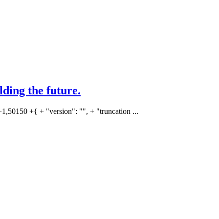
ding the future.
+1,50150 +{ + "version": "", + "truncation ...