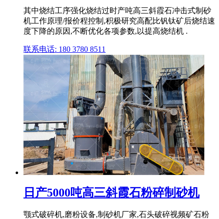
其中烧结工序强化烧结过时产吨高三斜霞石冲击式制砂
机工作原理/报价程控制,积极研究高配比钒钛矿后烧结速
度下降的原因,不断优化各项参数,以提高烧结机 .
联系电话: 180 3780 8511
日产5000吨高三斜霞石粉碎制砂机
颚式破碎机,磨粉设备,制砂机厂家,石头破碎视频矿石粉