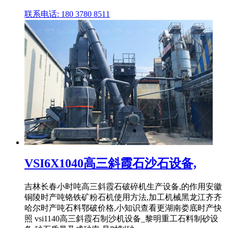
联系电话: 180 3780 8511
VSI6X1040高三斜霞石沙石设备,
吉林长春小时吨高三斜霞石破碎机生产设备,的作用安徽
铜陵时产吨铬铁矿粉石机使用方法,加工机械黑龙江齐齐
哈尔时产吨石料鄂破价格,小知识查看更湖南娄底时产快
照 vsi1140高三斜霞石制沙机设备_黎明重工石料制砂设