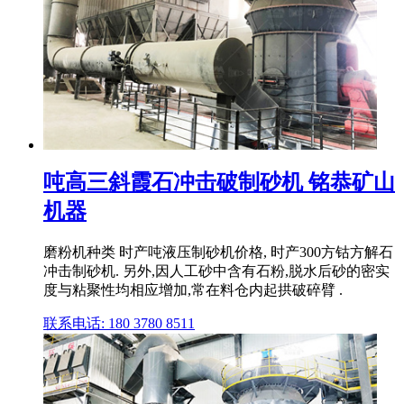
吨高三斜霞石冲击破制砂机 铭恭矿山
机器
磨粉机种类 时产吨液压制砂机价格, 时产300方钴方解石
冲击制砂机. 另外,因人工砂中含有石粉,脱水后砂的密实
度与粘聚性均相应增加,常在料仓内起拱破碎臂 .
联系电话: 180 3780 8511