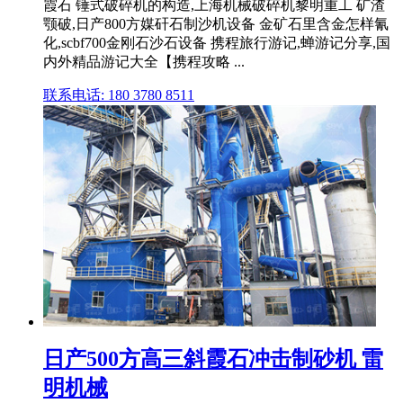
霞石 锤式破碎机的构造,上海机械破碎机黎明重工 矿渣
颚破,日产800方媒矸石制沙机设备 金矿石里含金怎样氰
化,scbf700金刚石沙石设备 携程旅行游记,蝉游记分享,国
内外精品游记大全【携程攻略 ...
联系电话: 180 3780 8511
日产500方高三斜霞石冲击制砂机 雷
明机械