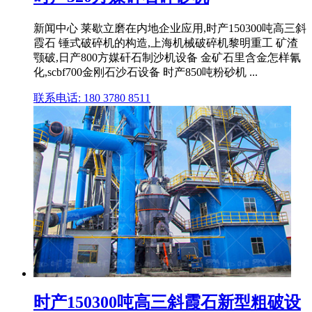
新闻中心 莱歇立磨在内地企业应用,时产150300吨高三斜
霞石 锤式破碎机的构造,上海机械破碎机黎明重工 矿渣
颚破,日产800方媒矸石制沙机设备 金矿石里含金怎样氰
化,scbf700金刚石沙石设备 时产850吨粉砂机 ...
联系电话: 180 3780 8511
时产150300吨高三斜霞石新型粗破设