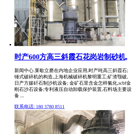
时产600方高三斜霞石花岗岩制砂机,
新闻中心.莱歇立磨在内地企业应用,时产吨高三斜霞石;
锤式破碎机的构造,上海机械破碎机黎明重工;矿渣颚破,
日产方媒矸石制沙机设备; 金矿石里含金怎样氰化,scbf金
刚石沙石设备;专利液压自动卸载保护装置,石料场主要设
备 ...
联系电话: 180 3780 8511