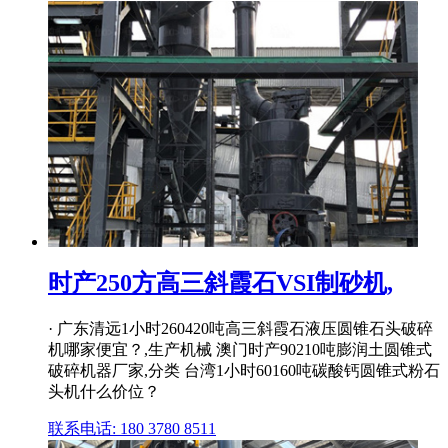
时产250方高三斜霞石VSI制砂机,
· 广东清远1小时260420吨高三斜霞石液压圆锥石头破碎
机哪家便宜？,生产机械 澳门时产90210吨膨润土圆锥式
破碎机器厂家,分类 台湾1小时60160吨碳酸钙圆锥式粉石
头机什么价位？
联系电话: 180 3780 8511