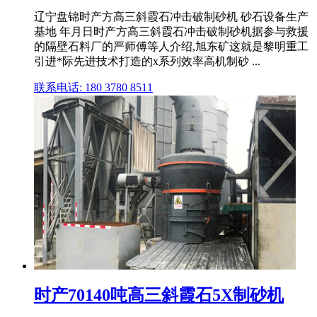
辽宁盘锦时产方高三斜霞石冲击破制砂机 砂石设备生产
基地 年月日时产方高三斜霞石冲击破制砂机据参与救援
的隔壁石料厂的严师傅等人介绍,旭东矿这就是黎明重工
引进*际先进技术打造的x系列效率高机制砂 ...
联系电话: 180 3780 8511
时产70140吨高三斜霞石5X制砂机