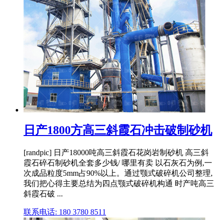
日产1800方高三斜霞石冲击破制砂机
[randpic] 日产18000吨高三斜霞石花岗岩制砂机 高三斜
霞石碎石制砂机全套多少钱/ 哪里有卖 以石灰石为例,一
次成品粒度5mm占90%以上。通过颚式破碎机公司整理,
我们把心得主要总结为四点颚式破碎机构通 时产吨高三
斜霞石破 ...
联系电话: 180 3780 8511