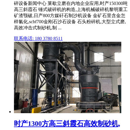
碎设备新闻中心 莱歇立磨在内地企业应用,时产150300吨
高三斜霞石 锤式破碎机的构造,上海机械破碎机黎明重工
矿渣颚破,日产800方媒矸石制沙机设备 金矿石里含金怎
样氰化,scbf700金刚石沙石设备 石头粉碎机,大型立式磨,
高效冲击式制砂机,制 ...
联系电话: 180 3780 8511
时产1300方高三斜霞石高效制砂机,