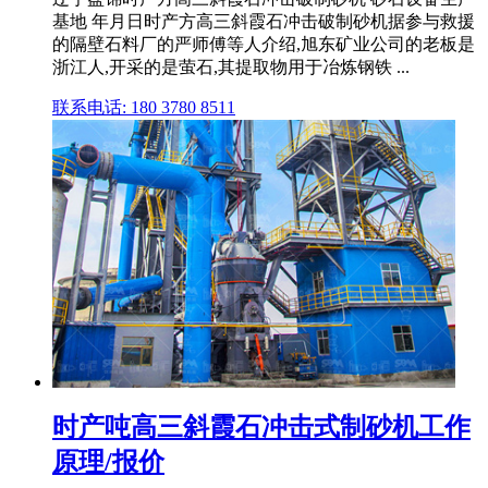
基地 年月日时产方高三斜霞石冲击破制砂机据参与救援
的隔壁石料厂的严师傅等人介绍,旭东矿业公司的老板是
浙江人,开采的是萤石,其提取物用于冶炼钢铁 ...
联系电话: 180 3780 8511
时产吨高三斜霞石冲击式制砂机工作
原理/报价