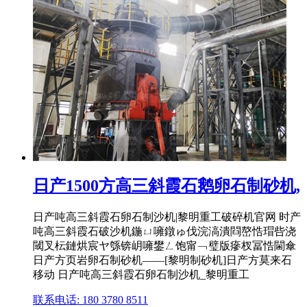
日产1500方高三斜霞石鹅卵石制砂机,
日产吨高三斜霞石卵石制沙机|黎明重工破碎机官网 时产
吨高三斜霞石破沙机鍦ㄩ噰鐓ゅ伐浣滈潰閰嶅悎瑁呰浇
閾叉枟鏈烘宸ヤ綔锛岄噰鐢ㄥ饱甯﹁璧版瘮杈冨悎閫傘
日产方页岩卵石制砂机——[黎明制砂机]日产方莫来石
移动 日产吨高三斜霞石卵石制沙机_黎明重工
联系电话: 180 3780 8511