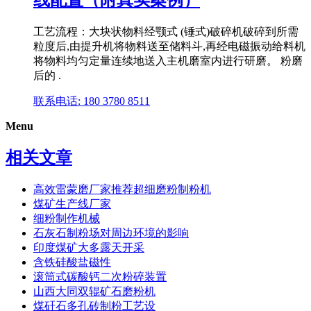
线配置（附真实案例）
工艺流程：大块状物料经颚式 (锤式)破碎机破碎到所需
粒度后,由提升机将物料送至储料斗,再经电磁振动给料机
将物料均匀定量连续地送入主机磨室内进行研磨。 粉磨
后的 .
联系电话: 180 3780 8511
Menu
相关文章
高效雷蒙磨厂家推荐超细磨粉制粉机
煤矿生产线厂家
细粉制作机械
石灰石制粉场对周边环境的影响
印度煤矿大多露天开采
含铁硅酸盐磁性
滚筒式碳酸钙二次粉碎装置
山西大同双辊矿石磨粉机
煤矸石多孔砖制粉工艺设