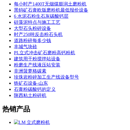
每小时产1400T无烟煤膨润土磨粉机
黑钨矿石膏欧版磨粉机最低报价设备
6 水泥石粉生石灰碳酸钙层
硅藻泥特点与施工工艺
大型石头粉碎设备
时产250吨反击粉石头机
道路粉碎每多少钱
丰城气块砖
PL立式冲击矿石磨粉高钙粉机
建筑用干粉搅拌站设备
粉磨生产线液压站安装
非洲菠萝格碳素
珍珠岩粉碎加工生产线设备型号
铁矿石设备-山东
石膏粉碳酸钙的定义
陕西粘土粉碎机
热销产品