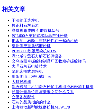
相关文章
干法辊压造粒机
校正料石灰石岩
磨煤机总成图片 磨煤机型号
PCL600石英轮式移动高产预粉磨
把水泥、石粉、重钙粉拌在一起的机械
泉州供应重质钙磨粉机
PLM3000欧版磨粉机MTW
湖北咸宁萤石方解石粉碎设备
义乌市阳卓碳酸锂制品厂回收粉碎碳酸锂吗
大理石灰石电镀技术
硫化床摆式磨粉机
射阳矿山工程机械厂吗
大耕拨机器
滑石粉加工机组滑石粉加工机组滑石粉加工机组
长度计量单位目与毫米之间什么关系
立磨备品配件
石灰的品质指的的什么
上海移动新型欧版磨粉机MTW178