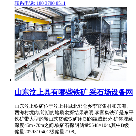
联系电话: 180 3780 8511
山东汶上县有哪些铁矿 采石场设备网
山东汶上铁矿位于汶上县城北郭仓乡李官集村和东海、
西海村境内,前期的地质勘探结果表明,李官集铁矿是东平
铁矿带大型的鞍山式贫磁铁矿床[3]的组成部分,矿体埋藏
深度45m~70m之间,铁矿石探明储量5548×104t,其中B级
储量2059×104t,C级储量2108。