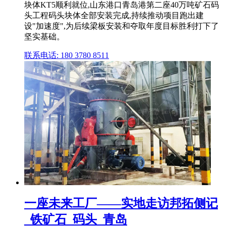
块体KT5顺利就位,山东港口青岛港第二座40万吨矿石码
头工程码头块体全部安装完成,持续推动项目跑出建
设"加速度",为后续梁板安装和夺取年度目标胜利打下了
坚实基础。
联系电话: 180 3780 8511
一座未来工厂——实地走访邦拓侧记
_铁矿石_码头_青岛