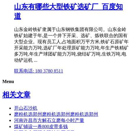
山东有哪些大型铁矿选矿厂_百度知
道
山东金岭铁矿隶属于山东钢铁集团有限公司。山东金岭
铁矿始建于年,是一个井下开采、选矿、炼铁联合的国有
大型企业。现有员工人,占地面积万平方米,铁矿石原矿年
开采能力万吨,选矿厂年处理原矿能力万吨,年生产铁精矿
多万吨,年生产球团矿能力万吨,烧结矿万吨,生铁万吨,电
动铲运机 ...
联系电话: 180 3780 8511
Menu
相关文章
开山石沙机
磨粉机选郑州磨粉机选郑州磨粉机选郑州
河南许昌市方解石立磨每小时产量
煤矿铺设一卷800皮带多钱