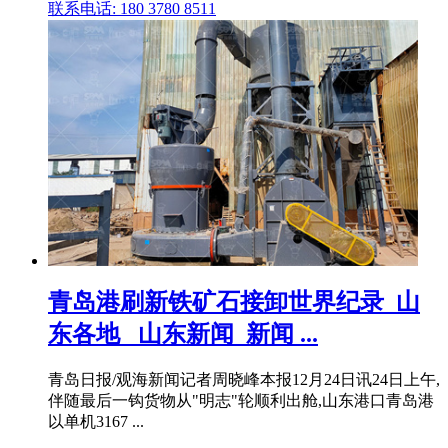
联系电话: 180 3780 8511
青岛港刷新铁矿石接卸世界纪录_山
东各地 _山东新闻_新闻 ...
青岛日报/观海新闻记者周晓峰本报12月24日讯24日上午,
伴随最后一钩货物从"明志"轮顺利出舱,山东港口青岛港
以单机3167 ...