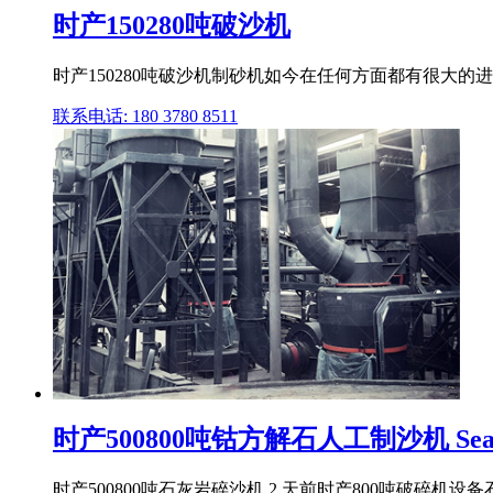
时产150280吨破沙机
时产150280吨破沙机制砂机如今在任何方面都有很大的
联系电话: 180 3780 8511
时产500800吨钴方解石人工制沙机 Sea
时产500800吨石灰岩碎沙机 2 天前时产800吨破