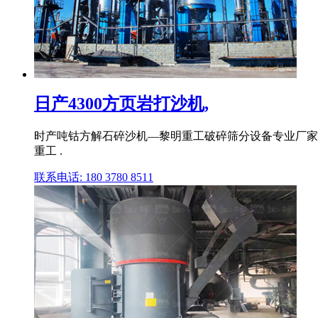
日产4300方页岩打沙机,
时产吨钴方解石碎沙机—黎明重工破碎筛分设备专业厂家
重工 .
联系电话: 180 3780 8511