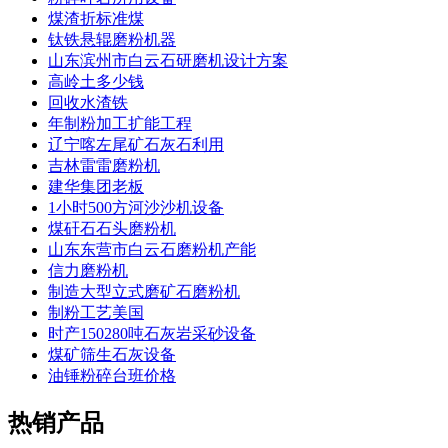
煤渣折标准煤
钛铁悬辊磨粉机器
山东滨州市白云石研磨机设计方案
高岭土多少钱
回收水渣铁
年制粉加工扩能工程
辽宁喀左尾矿石灰石利用
吉林雷雷磨粉机
建华集团老板
1小时500方河沙沙机设备
煤矸石石头磨粉机
山东东营市白云石磨粉机产能
信力磨粉机
制造大型立式磨矿石磨粉机
制粉工艺美国
时产150280吨石灰岩采砂设备
煤矿筛生石灰设备
油锤粉碎台班价格
热销产品