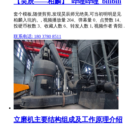
【昊辰——柏麟】_哔哩哔哩_bilibili
套个模板,随便剪剪,发现昊辰师兄绝美,可当初明明是见
柏麟入坑的。, 视频播放量 204、弹幕量 0、点赞数 14、
投硬币枚数 3、收藏人数 6、转发人数 1, 视频作者 青阳 .
联系电话: 180 3780 8511
立磨机主要结构组成及工作原理介绍