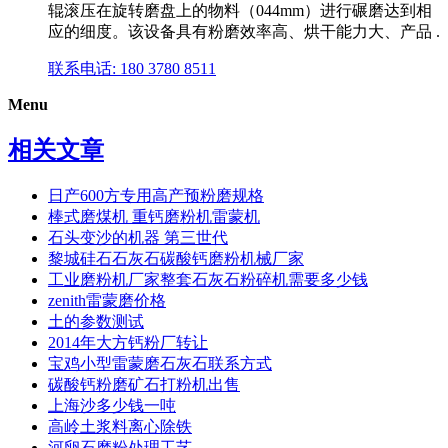
辊滚压在旋转磨盘上的物料（044mm）进行碾磨达到相
应的细度。该设备具有粉磨效率高、烘干能力大、产品 .
联系电话: 180 3780 8511
Menu
相关文章
日产600方专用高产预粉磨规格
棒式磨煤机 重钙磨粉机雷蒙机
石头变沙的机器 第三世代
黎城硅石石灰石碳酸钙磨粉机械厂家
工业磨粉机厂家整套石灰石粉碎机需要多少钱
zenith雷蒙磨价格
土的参数测试
2014年大方钙粉厂转让
宝鸡小型雷蒙磨石灰石联系方式
碳酸钙粉磨矿石打粉机出售
上海沙多少钱一吨
高岭土浆料离心除铁
河卵石磨粉处理工艺