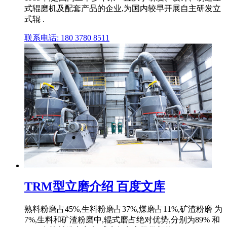
式辊磨机及配套产品的企业,为国内较早开展自主研发立
式辊 .
联系电话: 180 3780 8511
TRM型立磨介绍 百度文库
熟料粉磨占45%,生料粉磨占37%,煤磨占11%,矿渣粉磨 为
7%,生料和矿渣粉磨中,辊式磨占绝对优势,分别为89% 和