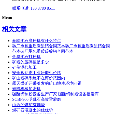
联系电话: 180 3780 8511
Menu
相关文章
悬辊矿石磨粉机有什么特点
砖厂承包重质碳酸钙合同范本砖厂承包重质碳酸钙合同
范本砖厂承包重质碳酸钙合同范本
金华矿石打粉机
矿粉的压碎值是多少
硅藻泥代加工
安全阀动态工业研磨机价格
矿山粉碎系统不在评价范围内
露天煤矿开采引发的矿山地质环境问题
硅粉机械加密机
碳酸钙制粉设备生产厂家 碳酸钙制粉设备批发商
SCBF900明矾石高效雷蒙磨
山西的煤矿有哪些
煤矸石混凝土的优优势