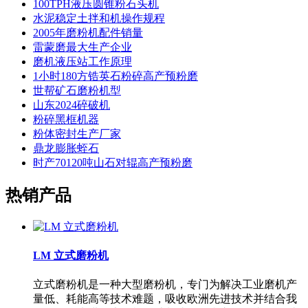
100TPH液压圆锥粉石头机
水泥稳定土拌和机操作规程
2005年磨粉机配件销量
雷蒙磨最大生产企业
磨机液压站工作原理
1小时180方锆英石粉碎高产预粉磨
世帮矿石磨粉机型
山东2024碎破机
粉碎黑框机器
粉体密封生产厂家
鼎龙膨胀蛭石
时产70120吨山石对辊高产预粉磨
热销产品
LM 立式磨粉机
立式磨粉机是一种大型磨粉机，专门为解决工业磨机产
量低、耗能高等技术难题，吸收欧洲先进技术并结合我