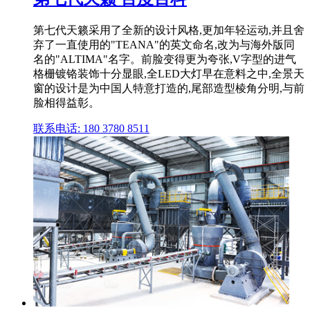
第七代天籁采用了全新的设计风格,更加年轻运动,并且舍
弃了一直使用的"TEANA"的英文命名,改为与海外版同
名的"ALTIMA"名字。前脸变得更为夸张,V字型的进气
格栅镀铬装饰十分显眼,全LED大灯早在意料之中,全景天
窗的设计是为中国人特意打造的,尾部造型棱角分明,与前
脸相得益彰。
联系电话: 180 3780 8511