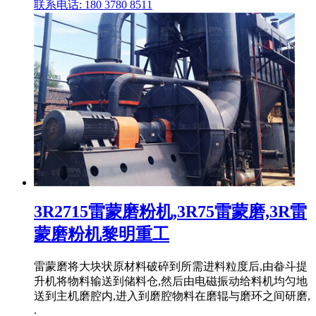
联系电话: 180 3780 8511
3R2715雷蒙磨粉机,3R75雷蒙磨,3R雷
蒙磨粉机黎明重工
雷蒙磨将大块状原材料破碎到所需进料粒度后,由畚斗提
升机将物料输送到储料仓,然后由电磁振动给料机均匀地
送到主机磨腔内,进入到磨腔物料在磨辊与磨环之间研磨,
.