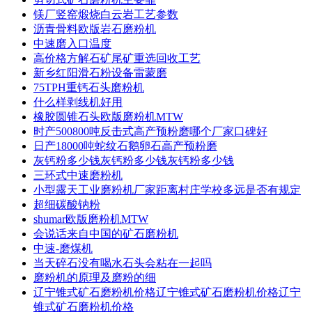
镁厂竖窑煅烧白云岩工艺参数
沥青骨料欧版岩石磨粉机
中速磨入口温度
高价格方解石矿尾矿重选回收工艺
新乡红阳滑石粉设备雷蒙磨
75TPH重钙石头磨粉机
什么样剥线机好用
橡胶圆锥石头欧版磨粉机MTW
时产500800吨反击式高产预粉磨哪个厂家口碑好
日产18000吨蛇纹石鹅卵石高产预粉磨
灰钙粉多少钱灰钙粉多少钱灰钙粉多少钱
三环式中速磨粉机
小型露天工业磨粉机厂家距离村庄学校多远是否有规定
超细碳酸钠粉
shumar欧版磨粉机MTW
会说话来自中国的矿石磨粉机
中速-磨煤机
当天碎石没有喝水石头会粘在一起吗
磨粉机的原理及磨粉的细
辽宁锥式矿石磨粉机价格辽宁锥式矿石磨粉机价格辽宁
锥式矿石磨粉机价格