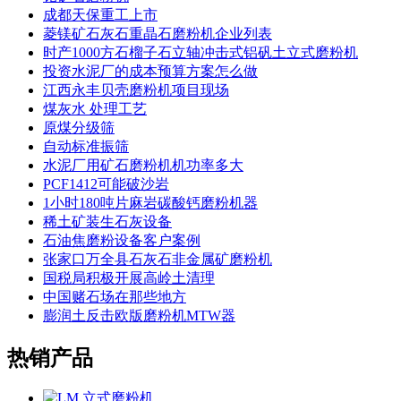
成都天保重工上市
菱镁矿石灰石重晶石磨粉机企业列表
时产1000方石榴子石立轴冲击式铝矾土立式磨粉机
投资水泥厂的成本预算方案怎么做
江西永丰贝壳磨粉机项目现场
煤灰水 处理工艺
原煤分级筛
自动标准振筛
水泥厂用矿石磨粉机机功率多大
PCF1412可能破沙岩
1小时180吨片麻岩碳酸钙磨粉机器
稀土矿装生石灰设备
石油焦磨粉设备客户案例
张家口万全县石灰石非金属矿磨粉机
国税局积极开展高岭土清理
中国赌石场在那些地方
膨润土反击欧版磨粉机MTW器
热销产品