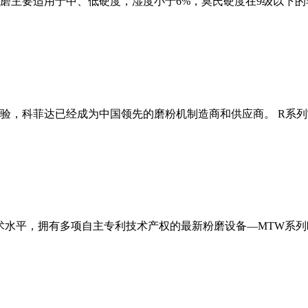
磨主要适用于中、低硬度，湿度小于6%，莫氏硬度在9级以下的
经验，科菲达已经成为中国领先的磨粉机制造商和供应商。 R系
术水平，拥有多项自主专利技术产权的最新粉磨设备—MTW系列欧