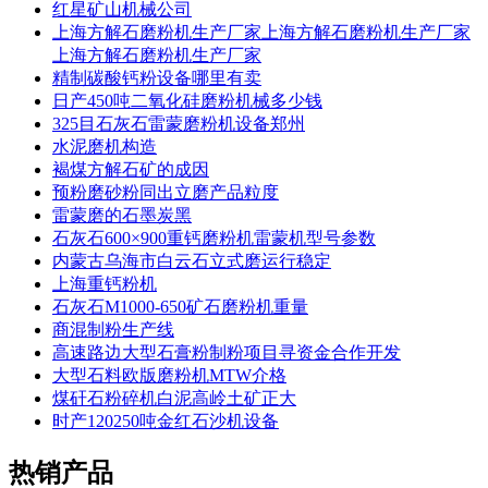
红星矿山机械公司
上海方解石磨粉机生产厂家上海方解石磨粉机生产厂家
上海方解石磨粉机生产厂家
精制碳酸钙粉设备哪里有卖
日产450吨二氧化硅磨粉机械多少钱
325目石灰石雷蒙磨粉机设备郑州
水泥磨机构造
褐煤方解石矿的成因
预粉磨砂粉同出立磨产品粒度
雷蒙磨的石墨炭黑
石灰石600×900重钙磨粉机雷蒙机型号参数
内蒙古乌海市白云石立式磨运行稳定
上海重钙粉机
石灰石M1000-650矿石磨粉机重量
商混制粉生产线
高速路边大型石膏粉制粉项目寻资金合作开发
大型石料欧版磨粉机MTW介格
煤矸石粉碎机白泥高岭土矿正大
时产120250吨金红石沙机设备
热销产品