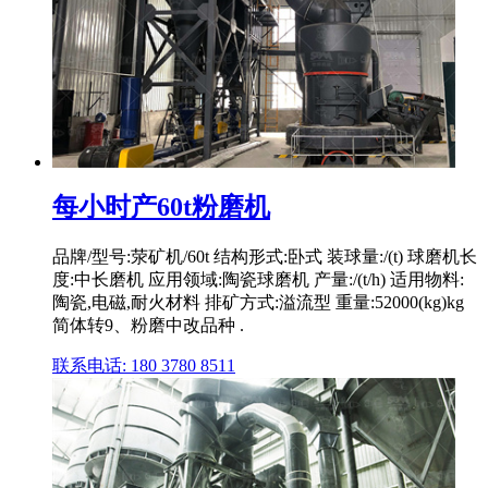
每小时产60t粉磨机
品牌/型号:荥矿机/60t 结构形式:卧式 装球量:/(t) 球磨机长
度:中长磨机 应用领域:陶瓷球磨机 产量:/(t/h) 适用物料:
陶瓷,电磁,耐火材料 排矿方式:溢流型 重量:52000(kg)kg
简体转9、粉磨中改品种 .
联系电话: 180 3780 8511