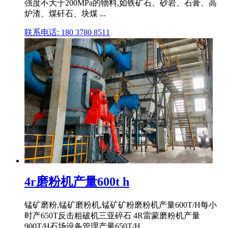
强度不大于200MPa的物料,如铁矿石、砂岩、石膏、高
炉渣、煤矸石、块煤 ...
联系电话: 180 3780 8511
4r磨粉机产量600t h
锰矿磨粉,锰矿磨粉机,锰矿矿粉磨粉机产量600T/H每小
时产650T反击粗破机三亚碎石 4R雷蒙磨粉机产量
900T/H石场设备管理产量650T/H ...