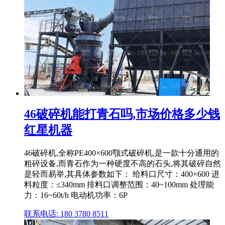
46破碎机能打青石吗,市场价格多少钱
红星机器
46破碎机,全称PE400×600颚式破碎机,是一款十分通用的
粗碎设备,而青石作为一种硬度不高的石头,将其破碎自然
是轻而易举,其具体参数如下： 给料口尺寸：400×600 进
料粒度：≤340mm 排料口调整范围：40~100mm 处理能
力：16~60t/h 电动机功率：6P
联系电话: 180 3780 8511