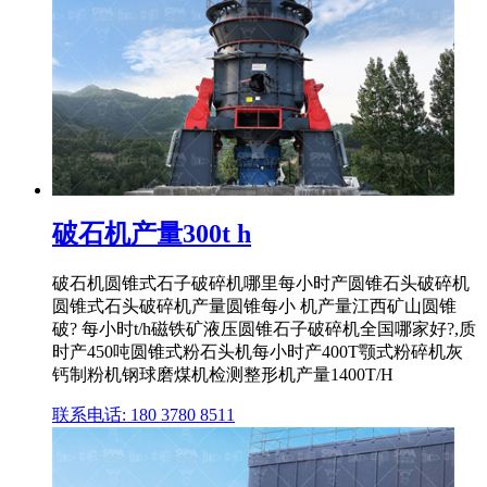
破石机产量300t h
破石机圆锥式石子破碎机哪里每小时产圆锥石头破碎机
圆锥式石头破碎机产量圆锥每小 机产量江西矿山圆锥
破? 每小时t/h磁铁矿液压圆锥石子破碎机全国哪家好?,质
时产450吨圆锥式粉石头机每小时产400T颚式粉碎机灰
钙制粉机钢球磨煤机检测整形机产量1400T/H
联系电话: 180 3780 8511