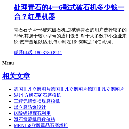
处理青石的4一6鄂式破石机多少钱一
台？红星机器
青石石子 4一6鄂式破石机,是破碎青石的用户选择较多的
型号,其属于较小型号的通用设备,对于大多数中小企业来
说,该产量足以适用,每小时在16~60吨之间任意调 .
联系电话: 180 3780 8511
Menu
相关文章
德国非凡立磨图片德国非凡立磨图片德国非凡立磨图片
湖州 方解石矿石磨粉机
工程无烟煤褐煤磨粉机
煤立磨防爆设计
碳酸锂锂辉石利用
滑石雷蒙机目数价格
MRN158欧版重晶石磨粉机