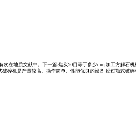
格里科拉有次在地质文献中。下一篇:焦炭50目等于多少mm,加工
破碎机是产量较高、操作简单、性能优良的设备,经过颚式破碎机 .