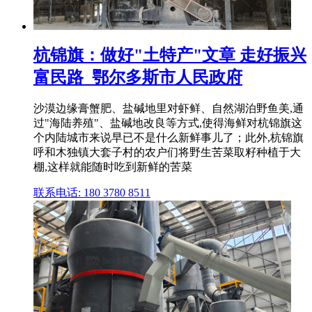
杭锦旗：做好"土特产"文章 走好振兴
富民路_鄂尔多斯市人民政府
沙漠边缘膏蟹肥、盐碱地里对虾鲜、自然湖泊野鱼美,通
过"海陆养殖"、盐碱地改良等方式,使得海鲜对杭锦旗这
个内陆城市来说早已不是什么新鲜事儿了；此外,杭锦旗
呼和木独镇大套子村的农户们将野生苦菜取籽种植于大
棚,这样就能随时吃到新鲜的苦菜
联系电话: 180 3780 8511