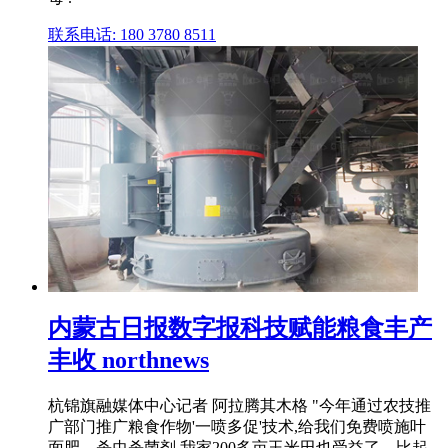
联系电话: 180 3780 8511
内蒙古日报数字报科技赋能粮食丰产
丰收 northnews
杭锦旗融媒体中心记者 阿拉腾其木格 "今年通过农技推
广部门推广粮食作物'一喷多促'技术,给我们免费喷施叶
面肥、杀虫杀菌剂,我家200多亩玉米田也受益了。比起