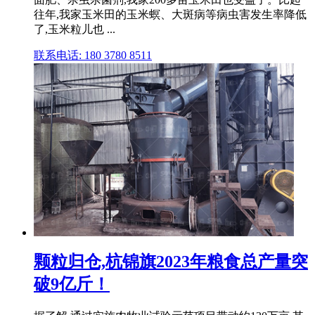
往年,我家玉米田的玉米螟、大斑病等病虫害发生率降低
了,玉米粒儿也 ...
联系电话: 180 3780 8511
颗粒归仓,杭锦旗2023年粮食总产量突
破9亿斤！