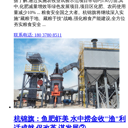
据了解,通过实施农牧业试验示范项目带动约130万亩,其
中,化肥减量增效等绿色发展项目,项目区化肥、农药使用
量减少10% ... 粮食安全国之大者。杭锦旗将继续深入实
施"藏粮于地、藏粮于技"战略,强化粮食产能建设,全方位
夯实粮食安全 ...
联系电话: 180 3780 8511
杭锦旗：鱼肥虾美 水中捞金收"渔"利
话成就 促改革 谋发展② ...