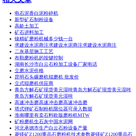
电石泥香白泥粉碎机
新型矿石制粉设备
高龄土加工
矿石进料加工
镍精矿磨粉机械多少钱一台
求建设水泥商注求建设水泥商注求建设水泥商注
二灰基层施工工艺
布勒磨粉机的按键控制
湖南长沙市白云石粉加工设备厂家电话
立磨水泥价格
昆明石头碾磨机辊磨机 批发价
立式辊磨机供应商
青岛方解石矿现货美元湿吨青岛方解石矿现货美元湿吨
青岛方解石矿现货美元湿吨
高速冲击磨高速冲击磨高速冲击磨
塔式锂矿石制粉机限位器可录入数据
淮南哪里有卖石料欧版磨粉机MTW
矿粉磨机生石灰中国水泥网
河北承德市生产白云石粉设备产量
菱镁矿Z1200重晶石磨粉机技术参数菱镁矿Z1200重晶石