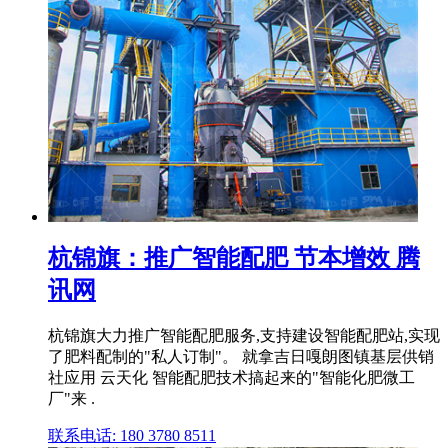
杭锦旗：推广智能配肥 节本增效 腾
讯网
杭锦旗大力推广智能配肥服务,支持建设智能配肥站,实现
了肥料配制的"私人订制"。 就拿吉日嘎朗图镇基层供销
社应用 云天化 智能配肥技术搞起来的"智能化肥微工
厂"来 .
联系电话: 180 3780 8511