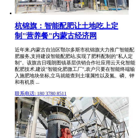
杭锦旗：智能配肥让土地吃上定
制"营养餐"内蒙古经济网
近年来,内蒙古自治区鄂尔多斯市杭锦旗大力推广智能配
肥服务,支持建设智能配肥站,实现了肥料配制的"私人定
制"。该旗吉日嘎朗图镇基层供销合作社应用云天化智能
配肥技术,建设"智能化肥微工厂",农户只要在智能终端输
入施肥地块坐标,立马就能查到土壤属性以及氮、磷、钾
和有机质 ...
联系电话: 180 3780 8511