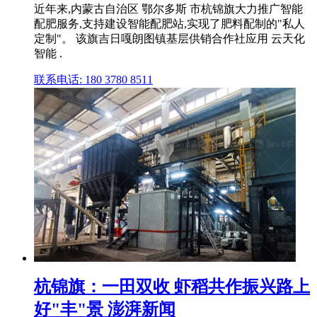
近年来,内蒙古自治区 鄂尔多斯 市杭锦旗大力推广智能
配肥服务,支持建设智能配肥站,实现了肥料配制的"私人
定制"。 该旗吉日嘎朗图镇基层供销合作社应用 云天化
智能 .
联系电话: 180 3780 8511
杭锦旗：一田双收 虾稻共作振兴路上
好"丰"景 澎湃新闻