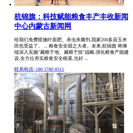
杭锦旗：科技赋能粮食丰产丰收新闻
中心内蒙古新闻网
给我们免费喷施叶面肥、杀虫杀菌剂,我家200多亩玉米
田也受益了。 ... 粮食安全国之大者。未来,杭锦旗 将继
续深入实施"藏粮于地、藏粮于技"战略,强化粮食产能建
设,全方位夯实粮食安全根基,当好 ...
联系电话: 180 3780 8511