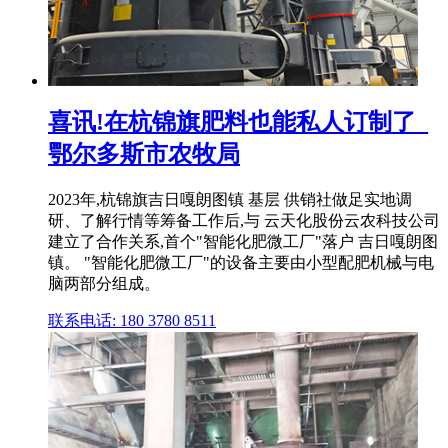
喜讯!在杭锦旗肥料也能私人订制了_
鄂尔多斯市农牧局
2023年,杭锦旗吉日嘎朗图镇 基层 供销社做足实地调
研、了解行情等筹备工作后,与 云天化股份云农科技公司
建立了合作关系,首个"智能化肥微工厂"落户 吉日嘎朗图
镇。 "智能化肥微工厂"的设备主要由小型配肥机械与电
脑两部分组成。
联系电话: 180 3780 8511