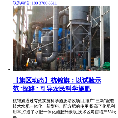
联系电话: 180 3780 8511
【旗区动态】杭锦旗：以试验示
范"探路" 引导农民科学施肥
杭锦旗通过有效实施科学施肥增效项目,推广"三新"配套
技术水肥一体化、新型料、配方肥的使用,提高了化肥利
用率,打造了水肥一体化施肥升级版,技术区每亩增产58kg
每 .