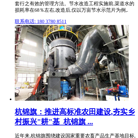
套行之有效的管理方法。节水改造工程实施前,渠道水的
损耗率在68％左右,改造后,仅以万亩节水示范片为例,.
联系电话: 180 3780 8511
杭锦旗：推进高标准农田建设,夯实乡
村振兴"耕"基_杭锦旗 ...
近年来,杭锦旗围绕建设国家重要农畜产品生产基地目标,