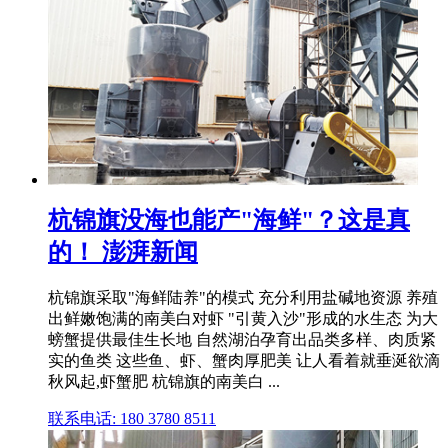
杭锦旗没海也能产"海鲜"？这是真
的！ 澎湃新闻
杭锦旗采取"海鲜陆养"的模式 充分利用盐碱地资源 养殖
出鲜嫩饱满的南美白对虾 "引黄入沙"形成的水生态 为大
螃蟹提供最佳生长地 自然湖泊孕育出品类多样、肉质紧
实的鱼类 这些鱼、虾、蟹肉厚肥美 让人看着就垂涎欲滴
秋风起,虾蟹肥 杭锦旗的南美白 ...
联系电话: 180 3780 8511