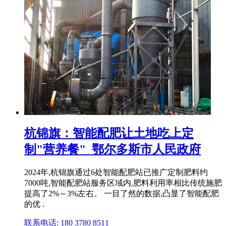
杭锦旗：智能配肥让土地吃上定
制"营养餐"_鄂尔多斯市人民政府
2024年,杭锦旗通过6处智能配肥站已推广定制肥料约
7000吨,智能配肥站服务区域内,肥料利用率相比传统施肥
提高了2%～3%左右。 一目了然的数据,凸显了智能配肥
的优 .
联系电话: 180 3780 8511