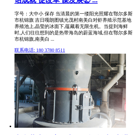
字号：大中小 保存 当清晨的第一缕阳光照耀在鄂尔多斯
市杭锦旗 吉日嘎朗图镇光茂村南美白对虾养殖示范基地
养殖池上,晶莹的冰面下,蕴藏着无限生机。当提到海鲜
时,人们往往想到的是热带海岛的蔚蓝海域,但在鄂尔多斯
市杭锦旗,南美白 ...
联系电话: 180 3780 8511