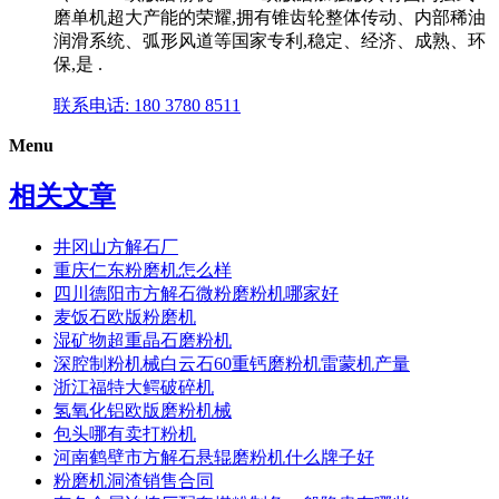
磨单机超大产能的荣耀,拥有锥齿轮整体传动、内部稀油
润滑系统、弧形风道等国家专利,稳定、经济、成熟、环
保,是 .
联系电话: 180 3780 8511
Menu
相关文章
井冈山方解石厂
重庆仁东粉磨机怎么样
四川德阳市方解石微粉磨粉机哪家好
麦饭石欧版粉磨机
湿矿物超重晶石磨粉机
深腔制粉机械白云石60重钙磨粉机雷蒙机产量
浙江福特大鳄破碎机
氢氧化铝欧版磨粉机械
包头哪有卖打粉机
河南鹤壁市方解石悬辊磨粉机什么牌子好
粉磨机洞渣销售合同