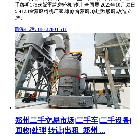
手黎明175欧版雷蒙磨粉机 转让 全国展 2023年10月30日
5r4123雷蒙磨粉机厂家,维修雷蒙磨,修理欧版磨,改造立
磨 .
联系电话: 180 3780 8511
郑州二手交易市场|二手车|二手设备|
回收|处理|转让|出租_郑州 ...