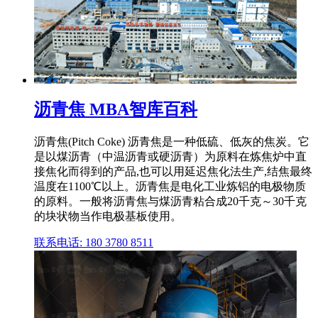
沥青焦 MBA智库百科
沥青焦(Pitch Coke) 沥青焦是一种低硫、低灰的焦炭。它
是以煤沥青（中温沥青或硬沥青）为原料在炼焦炉中直
接焦化而得到的产品,也可以用延迟焦化法生产,结焦最终
温度在1100℃以上。沥青焦是电化工业炼铝的电极物质
的原料。一般将沥青焦与煤沥青粘合成20千克～30千克
的块状物当作电极基板使用。
联系电话: 180 3780 8511