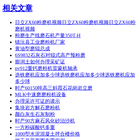
相关文章
日立ZX60粉磨机视频日立ZX60粉磨机视频日立ZX60粉
磨机视频
粉磨生产线磨石机产量350T-H
镇沅县工业磨粉机厂家
黄油型磨辊总成
6S9832石灰石对辊式高产预粉磨
膨润土如何办理采矿证
pv912重钙磨粉机雷蒙机轴承
选铁磨机应加多少球选铁磨机应加多少球选铁磨机应加
多少球
时产60150吨高三斜霞石花岗岩立磨
MLK中速磨磨粉机设备
办理采许可证的请示
集块岩方解石磨粉机
颜白灰生石灰制粉
时产90方麻石风化砂治沙机
一方粉碳酸钙多重
1000型水泥混凝土拌合楼价格