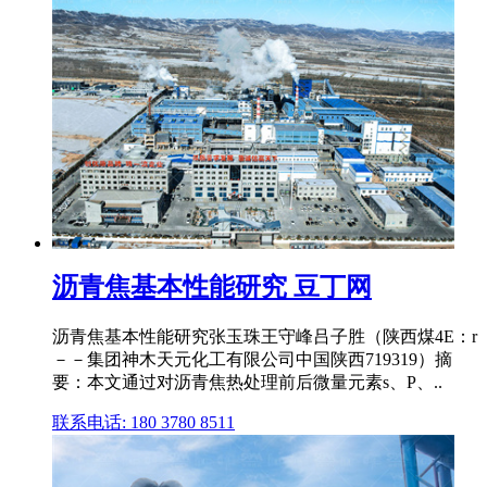
沥青焦基本性能研究 豆丁网
沥青焦基本性能研究张玉珠王守峰吕子胜（陕西煤4E：r
－－集团神木天元化工有限公司中国陕西719319）摘
要：本文通过对沥青焦热处理前后微量元素s、P、..
联系电话: 180 3780 8511