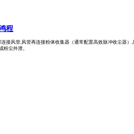
鸿程
部连接风管,风管再连接粉体收集器（通常配置高效脉冲收尘器）
形成粉尘外泄。