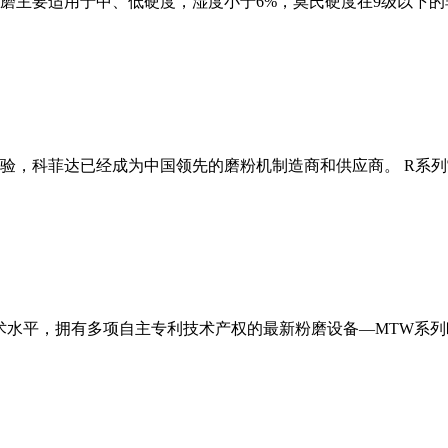
磨主要适用于中、低硬度，湿度小于6%，莫氏硬度在9级以下的
经验，科菲达已经成为中国领先的磨粉机制造商和供应商。 R系
术水平，拥有多项自主专利技术产权的最新粉磨设备—MTW系列欧