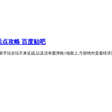
点攻略 百度贴吧
认新手玩全玩不来近战,以及没有霰弹枪1地面上,弓箭绝对是最经