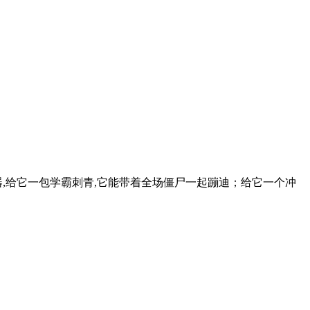
器,给它一包学霸刺青,它能带着全场僵尸一起蹦迪；给它一个冲