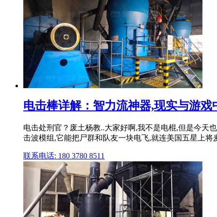
电击棒详解：智力流神器,现实与游戏
电击处刑官？废土杨教..大家好啊,我不是电棍,但是今
击波模组,它能把尸群和队友一块电飞,就连美国五星上将
联系电话: 180 3780 8511