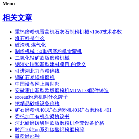
Menu
相关文章
重钙磨粉机雷蒙机石灰石制粉机械×1060技术参数
堆石料是什么
破渣机 煤气化
制粉机械150重钙磨粉机雷蒙机
二氧化锰矿欧版磨粉机械
钢渣处理和新型建材项目-的意义
引进湖北力帝粉碎线
铜矿石悬辊粉磨机
中国设备网上海世邦
安徽霍山新型欧版磨粉机MTW178配件铸造
soosan粉磨机叫什么牌子
挖精品砂粉设备价格
矿石磨粉机401矿石磨粉机401矿石磨粉机401
委托加工有机杂梁协议书
河北研磨碳酸钙欧版磨粉机全套设备价格
时产10吨pp系列碳酸钙粉磨粉碎
微粉磨那种