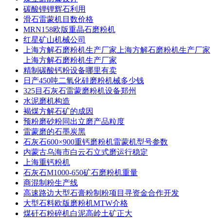
碳酸锂锂辉石利用
滑石雷蒙机目数价格
MRN158欧版重晶石磨粉机
红星矿山机械公司
上海方解石磨粉机生产厂家上海方解石磨粉机生产厂家
上海方解石磨粉机生产厂家
精制碳酸钙粉设备哪里有卖
日产450吨二氧化硅磨粉机械多少钱
325目石灰石雷蒙磨粉机设备郑州
水泥磨机构造
褐煤方解石矿的成因
预粉磨砂粉同出立磨产品粒度
雷蒙磨的石墨炭黑
石灰石600×900重钙磨粉机雷蒙机型号参数
内蒙古乌海市白云石立式磨运行稳定
上海重钙粉机
石灰石M1000-650矿石磨粉机重量
商混制粉生产线
高速路边大型石膏粉制粉项目寻资金合作开发
大型石料欧版磨粉机MTW介格
煤矸石粉碎机白泥高岭土矿正大