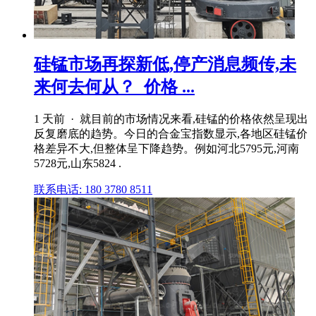
硅锰市场再探新低,停产消息频传,未
来何去何从？_价格 ...
1 天前 · 就目前的市场情况来看,硅锰的价格依然呈现出
反复磨底的趋势。今日的合金宝指数显示,各地区硅锰价
格差异不大,但整体呈下降趋势。例如河北5795元,河南
5728元,山东5824 .
联系电话: 180 3780 8511