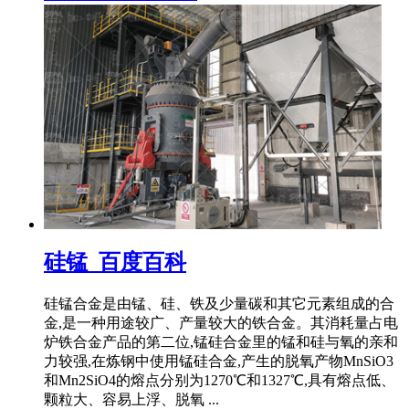
硅锰_百度百科
硅锰合金是由锰、硅、铁及少量碳和其它元素组成的合
金,是一种用途较广、产量较大的铁合金。其消耗量占电
炉铁合金产品的第二位,锰硅合金里的锰和硅与氧的亲和
力较强,在炼钢中使用锰硅合金,产生的脱氧产物MnSiO3
和Mn2SiO4的熔点分别为1270℃和1327℃,具有熔点低、
颗粒大、容易上浮、脱氧 ...