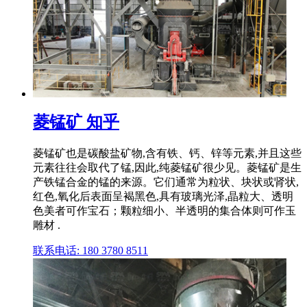
菱锰矿 知乎
菱锰矿也是碳酸盐矿物,含有铁、钙、锌等元素,并且这些
元素往往会取代了锰,因此,纯菱锰矿很少见。菱锰矿是生
产铁锰合金的锰的来源。它们通常为粒状、块状或肾状,
红色,氧化后表面呈褐黑色,具有玻璃光泽,晶粒大、透明
色美者可作宝石；颗粒细小、半透明的集合体则可作玉
雕材 .
联系电话: 180 3780 8511