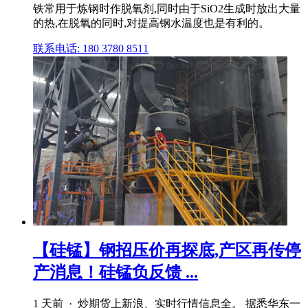
铁常用于炼钢时作脱氧剂,同时由于SiO2生成时放出大量
的热,在脱氧的同时,对提高钢水温度也是有利的。
联系电话: 180 3780 8511
【硅锰】钢招压价再探底,产区再传停
产消息！硅锰负反馈 ...
1 天前 · 炒期货上新浪、实时行情信息全。 据悉华东一