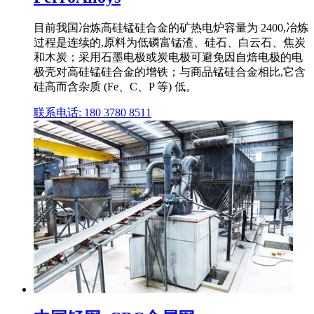
目前我国冶炼高硅锰硅合金的矿热电炉容量为 2400,冶炼
过程是连续的,原料为低磷富锰渣、硅石、白云石、焦炭
和木炭；采用石墨电极或炭电极可避免因自焙电极的电
极壳对高硅锰硅合金的增铁；与商品锰硅合金相比,它含
硅高而含杂质 (Fe、C、P 等) 低。
联系电话: 180 3780 8511