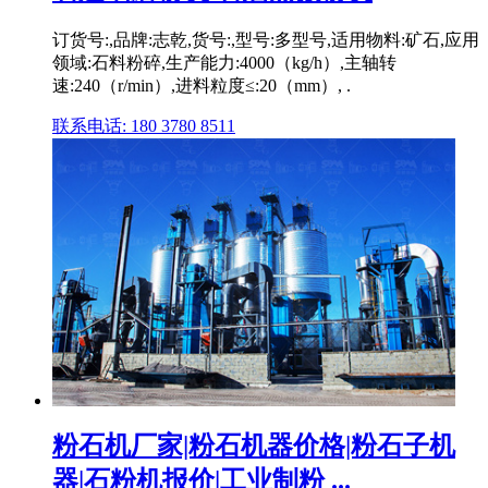
订货号:,品牌:志乾,货号:,型号:多型号,适用物料:矿石,应用
领域:石料粉碎,生产能力:4000（kg/h）,主轴转
速:240（r/min）,进料粒度≤:20（mm）, .
联系电话: 180 3780 8511
粉石机厂家|粉石机器价格|粉石子机
器|石粉机报价|工业制粉 ...