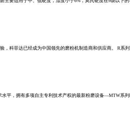
磨主要适用于中、低硬度，湿度小于6%，莫氏硬度在9级以下的
经验，科菲达已经成为中国领先的磨粉机制造商和供应商。 R系
术水平，拥有多项自主专利技术产权的最新粉磨设备—MTW系列欧