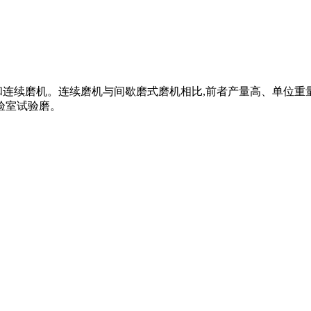
和连续磨机。连续磨机与间歇磨式磨机相比,前者产量高、单位
验室试验磨。