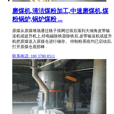
磨煤机,清洁煤粉加工,中速磨煤机,煤
粉锅炉,锅炉煤粉 ...
原煤从原煤堆场通过格子筛网过筛后落到大倾角皮带输
送机或提升机上,经电磁除铁器除铁后,皮带输送机或提升
机把原煤送入原煤仓进行储存。 待制粉系统均已启动后,
打开原煤仓底部棒 .
联系电话: 180 3780 8511