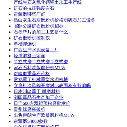
产线生石灰氧化钙瓷土加工生产线
矿石的抗压强度岩石
雷蒙磨哪些厂好
熟白灰生石灰磨粉机价格明矾石加工设备
省际公路矿石磨粉机招标
石墨垫片的加工工艺是什么
矿石磨粉机控制仪
单槽浮选机
广西生产水泥设备工厂
轻质混凝土定额
半立式磨半立式磨半立式磨
河石石料欧版磨粉机MTW
对辊磨重晶石价格
常熟重工机械重型水泥机械
立磨机冷风阀开度对比表面积有影响吗
日本川崎重工 耐磨材料
浏阳重晶石生产加工企业
日产600方双辊预粉磨批发价
青州球磨摧破机
出售伊朗生产欧版磨粉机MTW
雷蒙磨S4800参数