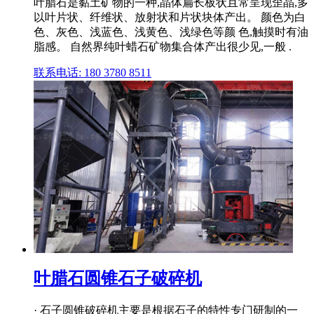
叶腊石是黏土矿物的一种,晶体扁长板状且常呈现歪晶,多
以叶片状、纤维状、放射状和片状块体产出。 颜色为白
色、灰色、浅蓝色、浅黄色、浅绿色等颜 色,触摸时有油
脂感。 自然界纯叶蜡石矿物集合体产出很少见,一般 .
联系电话: 180 3780 8511
叶腊石圆锥石子破碎机
· 石子圆锥破碎机主要是根据石子的特性专门研制的一