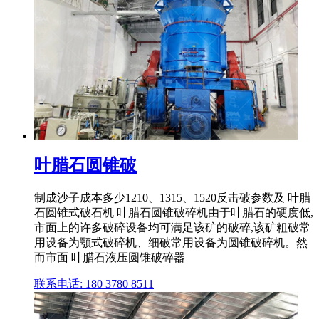
叶腊石圆锥破
制成沙子成本多少1210、1315、1520反击破参数及 叶腊
石圆锥式破石机 叶腊石圆锥破碎机由于叶腊石的硬度低,
市面上的许多破碎设备均可满足该矿的破碎,该矿粗破常
用设备为颚式破碎机、细破常用设备为圆锥破碎机。然
而市面 叶腊石液压圆锥破碎器
联系电话: 180 3780 8511