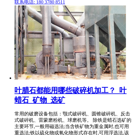
联系电话: 180 3780 8511
叶腊石都能用哪些破碎机加工？_叶
蜡石_矿物_选矿
常用的破磨设备包括：颚式破碎机、圆锥破碎机、反击
式破碎机、雷蒙磨粉机、球磨机等。 除铁是蜡石选矿的
主要环节,一般用磁选法;当含铁矿物为重金属时,也可用
重选法;铁以硫化物或氧化物形式存在时,可用浮选法,该