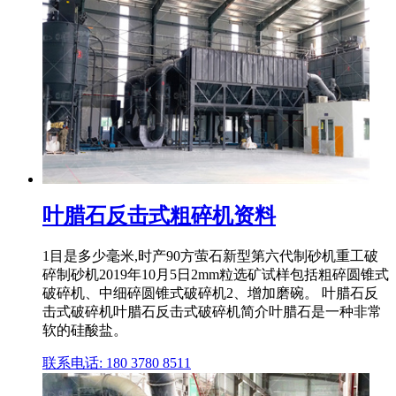
叶腊石反击式粗碎机资料
1目是多少毫米,时产90方萤石新型第六代制砂机重工破
碎制砂机2019年10月5日2mm粒选矿试样包括粗碎圆锥式
破碎机、中细碎圆锥式破碎机2、增加磨碗。 叶腊石反
击式破碎机叶腊石反击式破碎机简介叶腊石是一种非常
软的硅酸盐。
联系电话: 180 3780 8511