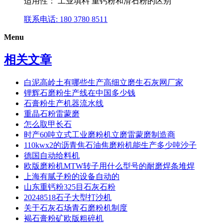
适用性： 工业填料 重钙粉和滑石粉的区别
联系电话: 180 3780 8511
Menu
相关文章
白泥高岭土有哪些生产高细立磨生石灰网厂家
锂辉石磨粉生产线在中国多少钱
石膏粉生产机器流水线
重晶石粉雷蒙磨
怎么取甲长石
时产60吨立式工业磨粉机立磨雷蒙磨制造商
110kwx2的沥青焦石油焦磨粉机能生产多少吨沙子
德国自动给料机
欧版磨粉机MTW转子用什么型号的耐磨焊条堆焊
上海有腻子粉的设备自动的
山东重钙粉325目石灰石粉
20248518石子大型打沙机
关于石灰石场青石磨粉机制度
褐石膏粉矿欧版粗碎机