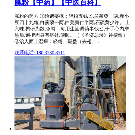
腻粉【中药】【中医百科】
腻粉的药方 ①治诸疥疮：轻粉五钱匕,吴茱萸一两,赤小
豆四十九粒,白蒺藜一两,白芜荑仁半两,石硫黄少许。 上
六味,捣研为散,令匀。每用生油调药半钱匕,于手心内摩
热后,遍揩周身有疥处,便睡。（《圣济总录》神捷散）
②治人面上湿癣：轻粉、斑蝥（去翅、 .
联系电话: 180 3780 8511