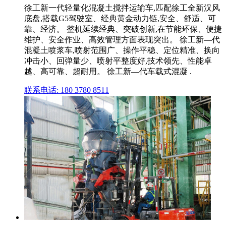
徐工新一代轻量化混凝土搅拌运输车,匹配徐工全新汉风
底盘,搭载G5驾驶室、经典黄金动力链,安全、舒适、可
靠、经济。 整机延续经典、突破创新,在节能环保、便捷
维护、安全作业、高效管理方面表现突出。 徐工新—代
混凝土喷浆车,喷射范围广、操作平稳、定位精准、换向
冲击小、回弹量少、喷射平整度好,技术领先、性能卓
越、高可靠、超耐用。 徐工新—代车载式混凝 .
联系电话: 180 3780 8511