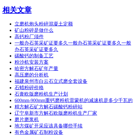
相关文章
立磨机炮头粉碎混凝土定额
矿山粉碎是做什么
高钙粉厂须件
一般办石英采矿证要多久一般办石英采矿证要多久一般
办石英采矿证要多久
碳酸钙的制备工艺
粉沙机安装方案
哈密方解石矿年产量
高压磨的分析机
福建泉州市白云石立式磨全套设备
石蜡粉碎价格
石膏欧版磨粉机生产计划
600mm-900mm重钙磨粉机雷蒙机的减速机是多少千瓦的
精方解石矿方解石碳酸钙粉碎站
辽宁阜新市方解石欧版磨粉机生产厂家
磨片磨浆机
地方煤矿开采应该具备哪些手续
有色金属矿石制粉设备