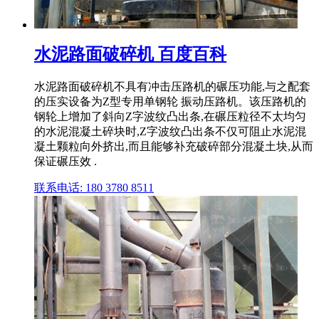
水泥路面破碎机 百度百科
水泥路面破碎机不具有冲击压路机的碾压功能,与之配套
的压实设备为Z型专用单钢轮 振动压路机。该压路机的
钢轮上增加了斜向Z字波纹凸出条,在碾压粒径不太均匀
的水泥混凝土碎块时,Z字波纹凸出条不仅可阻止水泥混
凝土颗粒向外挤出,而且能够补充破碎部分混凝土块,从而
保证碾压效 .
联系电话: 180 3780 8511