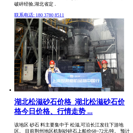
破碎经验,湖北省定 .
联系电话: 180 3780 8511
湖北松滋砂石价格_湖北松滋砂石价
格今日价格、行情走势 ...
该地区 砂石 料主要集中于 松滋,可沿长江发往下游地
区。 目前荆州地区机制砂碎石上船价68~72元/吨。 预计