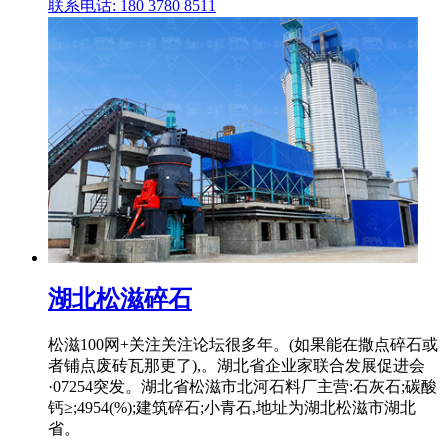
联系电话: 180 3780 8511
湖北松滋碎石
松滋100网+关注关注论坛很多年。(如果能在撒点碎石或
者铺点废砖瓦那更了),。湖北省企业家联合发展促进会
·07254突发。湖北省松滋市北河石料厂主营:石灰石;碳酸
钙≥;4954(%);建筑碎石;小青石,地址为湖北松滋市湖北
省。