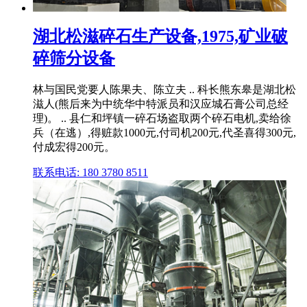
湖北松滋碎石生产设备,1975,矿业破
碎筛分设备
林与国民党要人陈果夫、陈立夫 .. 科长熊东皋是湖北松
滋人(熊后来为中统华中特派员和汉应城石膏公司总经
理)。 .. 县仁和坪镇一碎石场盗取两个碎石电机,卖给徐
兵（在逃）,得赃款1000元,付司机200元,代圣喜得300元,
付成宏得200元。
联系电话: 180 3780 8511