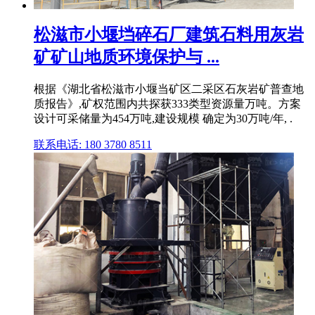
松滋市小堰垱碎石厂建筑石料用灰岩
矿矿山地质环境保护与 ...
根据《湖北省松滋市小堰当矿区二采区石灰岩矿普查地
质报告》,矿权范围内共探获333类型资源量万吨。方案
设计可采储量为454万吨,建设规模 确定为30万吨/年, .
联系电话: 180 3780 8511