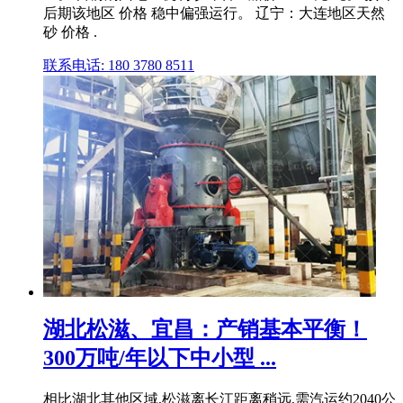
后期该地区 价格 稳中偏强运行。 辽宁：大连地区天然
砂 价格 .
联系电话: 180 3780 8511
湖北松滋、宜昌：产销基本平衡！
300万吨/年以下中小型 ...
相比湖北其他区域,松滋离长江距离稍远,需汽运约2040公