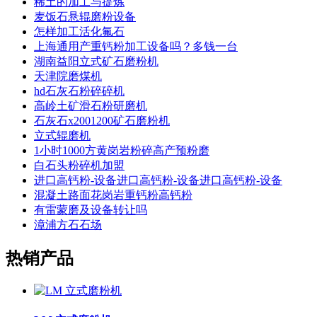
稀土的加工与提炼
麦饭石悬辊磨粉设备
怎样加工活化氟石
上海通用产重钙粉加工设备吗？多钱一台
湖南益阳立式矿石磨粉机
天津院磨煤机
hd石灰石粉碎碎机
高岭土矿滑石粉研磨机
石灰石x2001200矿石磨粉机
立式辊磨机
1小时1000方黄岗岩粉碎高产预粉磨
白石头粉碎机加盟
进口高钙粉-设备进口高钙粉-设备进口高钙粉-设备
混凝土路面花岗岩重钙粉高钙粉
有雷蒙磨及设备转让吗
漳浦方石石场
热销产品