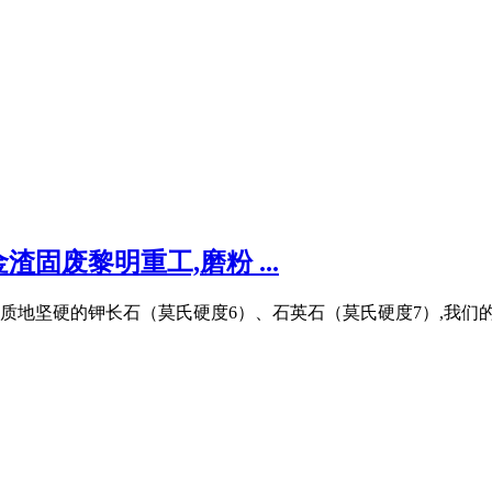
固废黎明重工,磨粉 ...
质地坚硬的钾长石（莫氏硬度6）、石英石（莫氏硬度7）,我们