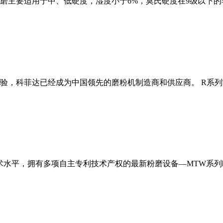
磨主要适用于中、低硬度，湿度小于6%，莫氏硬度在9级以下的
经验，科菲达已经成为中国领先的磨粉机制造商和供应商。 R系
术水平，拥有多项自主专利技术产权的最新粉磨设备—MTW系列欧