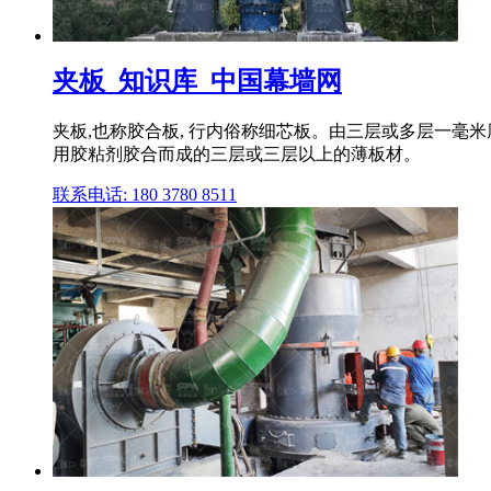
夹板_知识库_中国幕墙网
夹板,也称胶合板, 行内俗称细芯板。由三层或多层一毫
用胶粘剂胶合而成的三层或三层以上的薄板材。
联系电话: 180 3780 8511