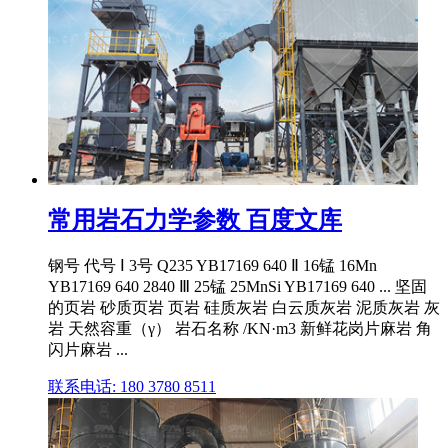
常用岩石力学参数 百度文库
钢号 代号 Ⅰ 3号 Q235 YB17169 640 Ⅱ 16锰 16Mn
YB17169 640 2840 Ⅲ 25锰 25MnSi YB17169 640 ... 坚固
的页岩 砂质页岩 页岩 硅质灰岩 白云质灰岩 泥质灰岩 灰
岩 天然容重（γ） 岩石名称 /KN·m3 新鲜花岗片麻岩 角
闪片麻岩 ...
联系电话: 180 3780 8511