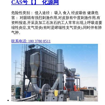
CAS号【】_化源网
危险性类别： 侵入途径： 吸入 食入 经皮吸收 健康危
害： 对眼睛有强烈刺激作用,对皮肤有中度刺激作用,有
资料报道,开采及加工石灰石的工人常常出现上呼吸道萎
缩性炎症,支气管炎(有时是哮喘性支气管炎),同时伴有肺
气肿。
联系电话: 180 3780 8511