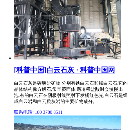
[科普中国]白云石灰 · 科普中国网
白云石灰是碳酸盐矿物,分别有铁白云石和锰白云石,它的
晶体结构像方解石,常呈菱面体,遇冷稀盐酸时会慢慢出
泡,有的白云石在阴极射线照射下发橘红色光,白云石是组
成白云岩和白云质灰岩的主要矿物成分。
联系电话: 180 3780 8511