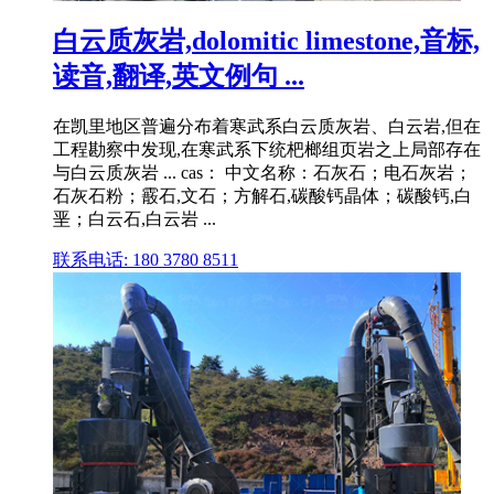
白云质灰岩,dolomitic limestone,音标,
读音,翻译,英文例句 ...
在凯里地区普遍分布着寒武系白云质灰岩、白云岩,但在
工程勘察中发现,在寒武系下统杷榔组页岩之上局部存在
与白云质灰岩 ... cas： 中文名称：石灰石；电石灰岩；
石灰石粉；霰石,文石；方解石,碳酸钙晶体；碳酸钙,白
垩；白云石,白云岩 ...
联系电话: 180 3780 8511