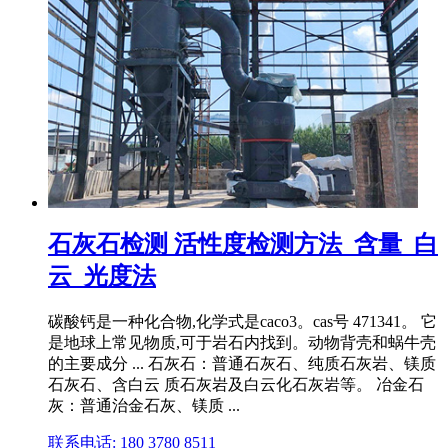
石灰石检测 活性度检测方法_含量_白
云_光度法
碳酸钙是一种化合物,化学式是caco3。cas号 471341。 它
是地球上常见物质,可于岩石内找到。动物背壳和蜗牛壳
的主要成分 ... 石灰石：普通石灰石、纯质石灰岩、镁质
石灰石、含白云 质石灰岩及白云化石灰岩等。 冶金石
灰：普通治金石灰、镁质 ...
联系电话: 180 3780 8511