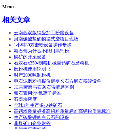
Menu
相关文章
云南西双版纳瓷加工粉磨设备
河南碳酸盐矿物摆式磨项目现场
1小时80方磨粉设备操作步骤
氟石膏为什么不能用高钙粉
磷矿的开采设备
石灰石x350-制粉机械重钙矿石磨粉机
磨粉机使用说明书
时产2000吨制粉机
电石泥磨粉机报价鹤壁长石方解石粉碎设备
JC雷蒙磨与石灰石雷蒙磨区别
氟石膏用沙-氯离子标准
石墨块密度
全球1年生产多少铁矿石
高钙粉质量标准高钙粉质量标准高钙粉质量标准
生产碳酸锂的白云石的设备
非煤矿山企业财务