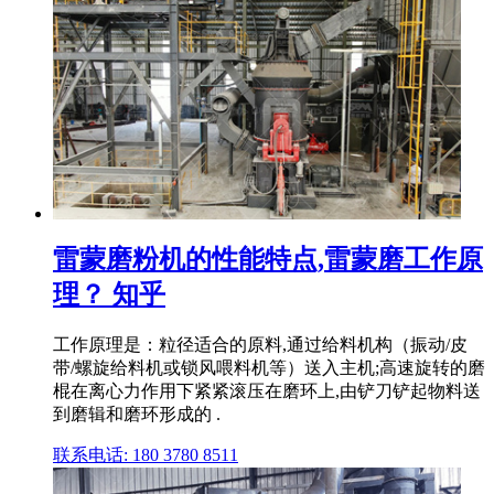
雷蒙磨粉机的性能特点,雷蒙磨工作原
理？ 知乎
工作原理是：粒径适合的原料,通过给料机构（振动/皮
带/螺旋给料机或锁风喂料机等）送入主机;高速旋转的磨
棍在离心力作用下紧紧滚压在磨环上,由铲刀铲起物料送
到磨辑和磨环形成的 .
联系电话: 180 3780 8511