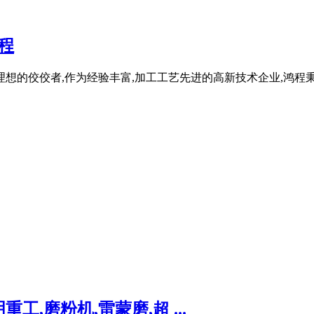
程
想的佼佼者,作为经验丰富,加工工艺先进的高新技术企业,鸿程秉
,磨粉机,雷蒙磨,超 ...