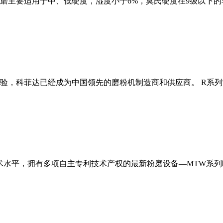
磨主要适用于中、低硬度，湿度小于6%，莫氏硬度在9级以下的
经验，科菲达已经成为中国领先的磨粉机制造商和供应商。 R系
术水平，拥有多项自主专利技术产权的最新粉磨设备—MTW系列欧