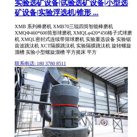
实验选矿设备|试验选矿设备|小型选
矿设备|实验浮选机|锥形 ...
XMB 系列棒磨机 XMB70三辊四筒智能棒磨机
XMQФ460*600筒形球磨机 XMQLφ420*450格子式球磨
机 XMQL密封式连续带筛球磨机 实验重选设备 实验锯
齿波跳汰机 XCT隔膜跳汰机 实验隔膜跳汰机 旋转螺旋
溜槽 实验小型螺旋溜槽 平方摇床 平方
联系电话: 180 3780 8511