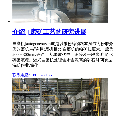
介绍 || 磨矿工艺的研究进展
自磨机(autogeneous mill)是以被粉碎物料本身作为粉磨介
质的磨机,与球(棒)磨机相比,自磨机的给矿粒度大,一般为
200～300mm,破碎比大,能取代中、细碎及一段磨矿,简化
碎磨流程。湿式自磨机处理含水含泥高的矿石时,可免去
洗矿作业,简化 ...
联系电话: 180 3780 8511