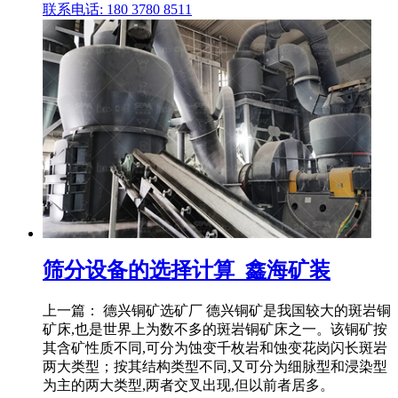
联系电话: 180 3780 8511
筛分设备的选择计算_鑫海矿装
上一篇： 德兴铜矿选矿厂 德兴铜矿是我国较大的斑岩铜
矿床,也是世界上为数不多的斑岩铜矿床之一。该铜矿按
其含矿性质不同,可分为蚀变千枚岩和蚀变花岗闪长斑岩
两大类型；按其结构类型不同,又可分为细脉型和浸染型
为主的两大类型,两者交叉出现,但以前者居多。