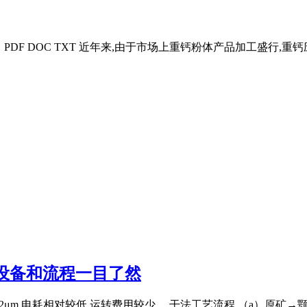
PDF DOC TXT 近年来,由于市场上重钙粉体产品加工盛行,重
设备和流程一目了然
μm,电耗相对较低,运转费用较少。 干法工艺流程 （a）原矿→