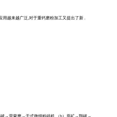
钙应用越来越广泛,对于重钙磨粉加工又提出了新 .
颚破→雷蒙磨→干式微细粉碎机 （b）原矿→颚破→ .