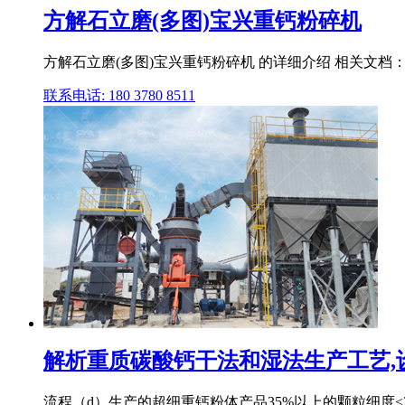
方解石立磨(多图)宝兴重钙粉碎机
方解石立磨(多图)宝兴重钙粉碎机 的详细介绍 相关文档： 
联系电话: 180 3780 8511
解析重质碳酸钙干法和湿法生产工艺,
流程（d）生产的超细重钙粉体产品35%以上的颗粒细度<2