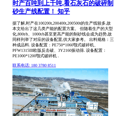
时产百吨到上千吨,看石灰石的破碎制
砂生产线配置！ 知乎
据了解,时产在100200t,200400t,200500t的生产线较多,故
本文给出了这几类产能的配置方案。 但随着生产的大型
化,800t/h、1000t/h甚至更高产能的制砂线会成为趋势,故
同样列举了对应的设备配置,供大家参考。 出料规格：三
种成品料. 设备配置：PE750*1060颚式破碎机、
PFW1315III欧版反击破、3Y2160振动筛. 设备配置：
PE1000*1200颚式破碎机 .
联系电话: 180 3780 8511