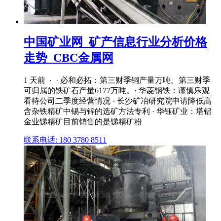
中国矿业网_矿产信息行业分析价格
走势_CBC金属网
1 天前 · · 必和必拓：第三财季铜产量万吨。第三财季
可归属的铁矿石产量6177万吨。· 华菱钢铁：谨慎乐观
看待公司二季度经营情况 · 长沙矿冶研究院申请降低高
含杂铁精矿中锡与锌的选矿方法专利 · 华钰矿业：塔铝
金业锑精矿目前销售的是锑精矿粉
联系电话: 180 3780 8511