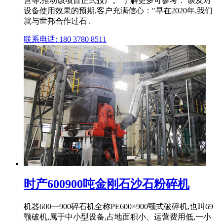
营等,推动该项目正式投产。 了解更多可参考： 谈及对
设备使用效果的预期,客户充满信心："早在2020年,我们
就与世邦合作过石 .
联系电话: 180 3780 8511
时产600900吨金刚石沙石粉碎机
机器600一900碎石机全称PE600×900颚式破碎机,也叫69
颚破机,属于中小型设备,占地面积小、运营费用低,一小