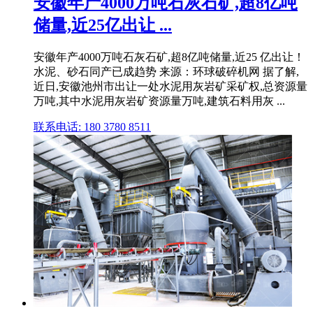
安徽年产4000万吨石灰石矿,超8亿吨
储量,近25亿出让 ...
安徽年产4000万吨石灰石矿,超8亿吨储量,近25 亿出让！
水泥、砂石同产已成趋势 来源：环球破碎机网 据了解,
近日,安徽池州市出让一处水泥用灰岩矿采矿权,总资源量
万吨,其中水泥用灰岩矿资源量万吨,建筑石料用灰 ...
联系电话: 180 3780 8511